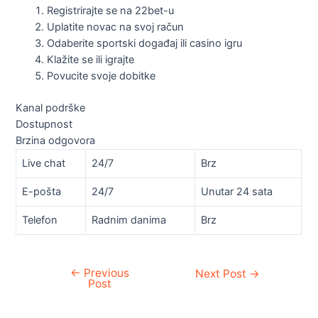
Registrirajte se na 22bet-u
Uplatite novac na svoj račun
Odaberite sportski događaj ili casino igru
Klažite se ili igrajte
Povucite svoje dobitke
Kanal podrške
Dostupnost
Brzina odgovora
Live chat
24/7
Brz
E-pošta
24/7
Unutar 24 sata
Telefon
Radnim danima
Brz
←
Previous
Next Post
→
Post