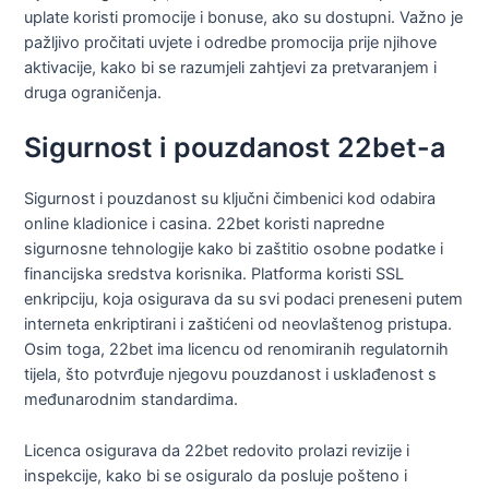
uplate koristi promocije i bonuse, ako su dostupni. Važno je
pažljivo pročitati uvjete i odredbe promocija prije njihove
aktivacije, kako bi se razumjeli zahtjevi za pretvaranjem i
druga ograničenja.
Sigurnost i pouzdanost 22bet-a
Sigurnost i pouzdanost su ključni čimbenici kod odabira
online kladionice i casina. 22bet koristi napredne
sigurnosne tehnologije kako bi zaštitio osobne podatke i
financijska sredstva korisnika. Platforma koristi SSL
enkripciju, koja osigurava da su svi podaci preneseni putem
interneta enkriptirani i zaštićeni od neovlaštenog pristupa.
Osim toga, 22bet ima licencu od renomiranih regulatornih
tijela, što potvrđuje njegovu pouzdanost i usklađenost s
međunarodnim standardima.
Licenca osigurava da 22bet redovito prolazi revizije i
inspekcije, kako bi se osiguralo da posluje pošteno i