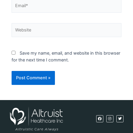
Save my name, email, and website in this browser
for the next time I comment.