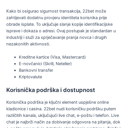
Kako bi osigurao sigurnost transakcija, 22bet može
zahtijevati dodatnu provjeru identiteta korisnika prije
obrade isplate. To uključuje slanje kopije identifikacijske
isprave i dokaza o adresi. Ovaj postupak je standardan u
industriji i služi za sprječavanje pranja novca i drugih
nezakonitih aktivnosti.
Kreditne kartice (Visa, Mastercard)
E-novčanici (Skrill, Neteller)
Bankovni transfer
Kriptovalute
Korisnička podrška i dostupnost
Korisnička podrška je ključni element uspješne online
kladionice i casina. 22bet nudi korisničku podršku putem
različitih kanala, uključujući live chat, e-poštu i telefon. Live
chat je najbrži način za dobivanje odgovora na pitanja, dok