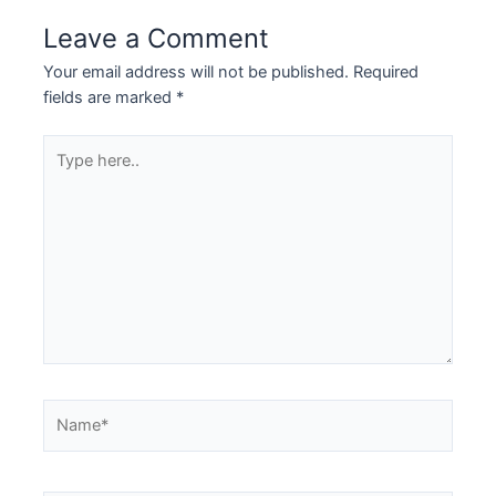
Leave a Comment
Your email address will not be published.
Required
fields are marked
*