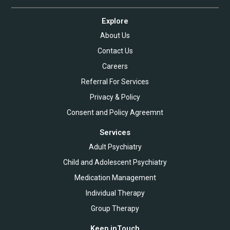
Explore
About Us
Contact Us
Careers
Referral For Services
Privacy & Policy
Consent and Policy Agreemnt
Services
Adult Psychiatry
Child and Adolescent Psychiatry
Medication Management
Individual Therapy
Group Therapy
Keep inTouch