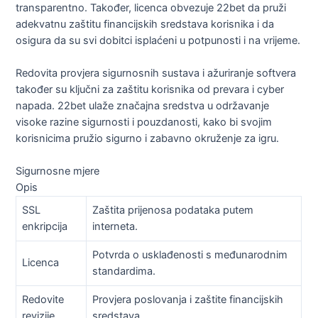
transparentno. Također, licenca obvezuje 22bet da pruži
adekvatnu zaštitu financijskih sredstava korisnika i da
osigura da su svi dobitci isplaćeni u potpunosti i na vrijeme.
Redovita provjera sigurnosnih sustava i ažuriranje softvera
također su ključni za zaštitu korisnika od prevara i cyber
napada. 22bet ulaže značajna sredstva u održavanje
visoke razine sigurnosti i pouzdanosti, kako bi svojim
korisnicima pružio sigurno i zabavno okruženje za igru.
Sigurnosne mjere
Opis
SSL
Zaštita prijenosa podataka putem
enkripcija
interneta.
Potvrda o usklađenosti s međunarodnim
Licenca
standardima.
Redovite
Provjera poslovanja i zaštite financijskih
revizije
sredstava.