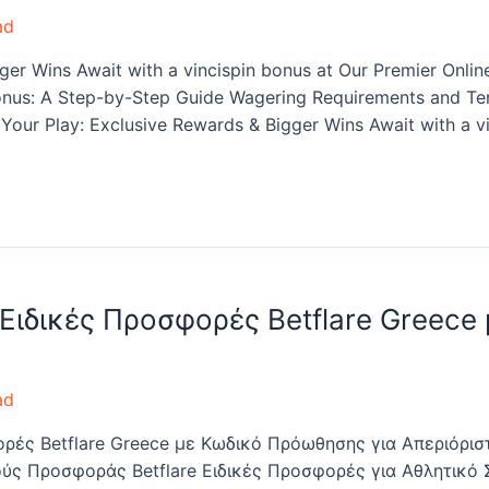
ad
ger Wins Await with a vincispin bonus at Our Premier Onlin
Bonus: A Step-by-Step Guide Wagering Requirements and Te
 Your Play: Exclusive Rewards & Bigger Wins Await with a v
Ειδικές Προσφορές Betflare Greece
ad
ορές Betflare Greece με Κωδικό Πρόωθησης για Απεριόρι
ούς Προσφοράς Betflare Ειδικές Προσφορές για Αθλητικό