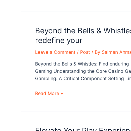
Beyond the Bells & Whistle
redefine your
Leave a Comment
/
Post
/ By
Salman Ahm
Beyond the Bells & Whistles: Find enduring
Gaming Understanding the Core Casino Gam
Gambling: A Critical Component Setting Li
Read More »
Elevate Your Play Experien