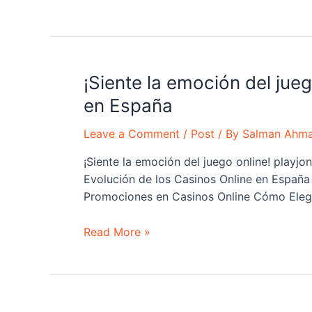
¡Siente la emoción del jueg
en España
Leave a Comment
/
Post
/ By
Salman Ahm
¡Siente la emoción del juego online! playjo
Evolución de los Casinos Online en España
Promociones en Casinos Online Cómo Elegi
Read More »