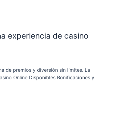
una experiencia de casino
na de premios y diversión sin límites. La
sino Online Disponibles Bonificaciones y