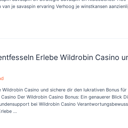
n van je savaspin ervaring Verhoog je winstkansen aanzienli
ntfesseln Erlebe Wildrobin Casino un
ad
 Wildrobin Casino und sichere dir den lukrativen Bonus für
 Casino Der Wildrobin Casino Bonus: Ein genauerer Blick D
undensupport bei Wildrobin Casino Verantwortungsbewusst
Erlebe …