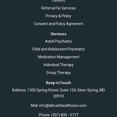
Careers
Referral For Services
Privacy & Policy
Consent and Policy Agreemnt
Services
Adult Psychiatry
Child and Adolescent Psychiatry
Medication Management
Individual Therapy
Group Therapy
Keep inTouch
Address: 1300 Spring Street, Suite 124, Silver Spring, MD
20910
Mail: info@altruisthealthcare.com
Phone: (301) 835 - 0777