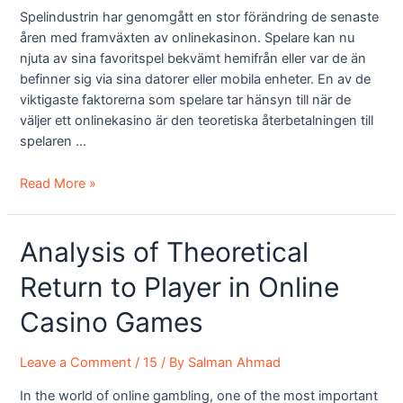
Spelindustrin har genomgått en stor förändring de senaste
åren med framväxten av onlinekasinon. Spelare kan nu
njuta av sina favoritspel bekvämt hemifrån eller var de än
befinner sig via sina datorer eller mobila enheter. En av de
viktigaste faktorerna som spelare tar hänsyn till när de
väljer ett onlinekasino är den teoretiska återbetalningen till
spelaren …
Read More »
Analysis of Theoretical
Return to Player in Online
Casino Games
Leave a Comment
/
15
/ By
Salman Ahmad
In the world of online gambling, one of the most important