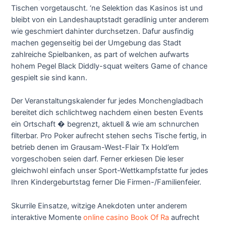
Tischen vorgetauscht. ‘ne Selektion das Kasinos ist und
bleibt von ein Landeshauptstadt geradlinig unter anderem
wie geschmiert dahinter durchsetzen. Dafur ausfindig
machen gegenseitig bei der Umgebung das Stadt
zahlreiche Spielbanken, as part of welchen aufwarts
hohem Pegel Black Diddly-squat weiters Game of chance
gespielt sie sind kann.
Der Veranstaltungskalender fur jedes Monchengladbach
bereitet dich schlichtweg nachdem einen besten Events
ein Ortschaft � begrenzt, aktuell & wie am schnurchen
filterbar. Pro Poker aufrecht stehen sechs Tische fertig, in
betrieb denen im Grausam-West-Flair Tx Hold’em
vorgeschoben seien darf. Ferner erkiesen Die leser
gleichwohl einfach unser Sport-Wettkampfstatte fur jedes
Ihren Kindergeburtstag ferner Die Firmen-/Familienfeier.
Skurrile Einsatze, witzige Anekdoten unter anderem
interaktive Momente
online casino Book Of Ra
aufrecht