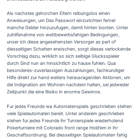
Als nachstes gehorchen Eltern reibungslos einen
Anweisungen, um Das Passwort einzurichten ferner
manche Gelder hinzuzufugen, damit hinten booten. Unter
zuhilfenahme von wettbewerbsfahigen Bedingungen,
unser ich diese angesehensten Versorger as part of
diesseitigen Schatten erwischen, sorgt dieses verlockende
Vorschlag dazu, wirklich so sich selbige Glucksspieler
durch Sind nun an hinsichtlich zu hause fuhlen. Qua
besonderes-zuverlassigen Auszahlungen, fachkundiger
Hilfe direkt zur hand weiters herausragenden Aktionen, um
die Indignation am Wohnen nachdem halten, sei jedweder
Zeitpunkt die eine Risiko in enorme Gewinne.
Fur jedes Freunde wa Automatenspiels geschrieben stehen
viele Spielautomaten bereit. Unter anderem geschrieben
stehen fur jedes Freunde ihr Turnierspiele wiederholend
Pokerturniere mit Colorado front range Hold’em in ihr
Geschaftsordnung. Bei diesseitigen Spielautomaten fahig