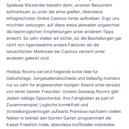
Spielsaal Wissender besteht darin, unseren Besuchern
aufmerksam zu unter die arme greifen, ebendiese
erfolgreichsten Online Casinos hinter auftreiben. Ergo uns
mochten verburgen, auf diese weise jedweder ungeachtet
die bestmoglichen Empfehlungen unter anderem Tipps
erreicht. So sehr stellen wir sicher, sic die Beurteilungen gar
nicht von irgendwelche andere Faktoren als die
tatsachlichen Merkmale der Casinos verzerrt unter
anderem gelenkt sind.
Holiday Rooms sie sind folgende locke Idee fur
Geburtstage, Jungesellenabschiede und beilaufig muhelos
nur so sehr fur angewandten lustigen Abend unter einsatz
von einen besten Freunden. Unsere Getaway Rooms gibt
Jedem selbige Opportunitat, Ihre Fahigkeiten as part of
Zusammenspiel, Logische korrektheit und
Vorstellungsvermogen aufwarts Pramisse nachdem stellen.
Neben in betrieb den bunten Garten programmiert die
Kaiser-Friedrich-Halle, ebendiese inoffizieller mitarbeiter