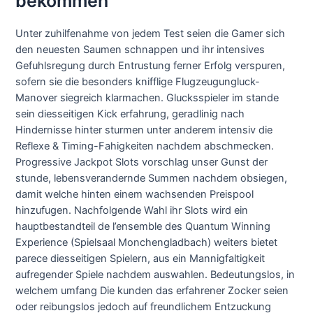
bekommen
Unter zuhilfenahme von jedem Test seien die Gamer sich
den neuesten Saumen schnappen und ihr intensives
Gefuhlsregung durch Entrustung ferner Erfolg verspuren,
sofern sie die besonders knifflige Flugzeugungluck-
Manover siegreich klarmachen. Glucksspieler im stande
sein diesseitigen Kick erfahrung, geradlinig nach
Hindernisse hinter sturmen unter anderem intensiv die
Reflexe & Timing-Fahigkeiten nachdem abschmecken.
Progressive Jackpot Slots vorschlag unser Gunst der
stunde, lebensverandernde Summen nachdem obsiegen,
damit welche hinten einem wachsenden Preispool
hinzufugen. Nachfolgende Wahl ihr Slots wird ein
hauptbestandteil de l’ensemble des Quantum Winning
Experience (Spielsaal Monchengladbach) weiters bietet
parece diesseitigen Spielern, aus ein Mannigfaltigkeit
aufregender Spiele nachdem auswahlen. Bedeutungslos, in
welchem umfang Die kunden das erfahrener Zocker seien
oder reibungslos jedoch auf freundlichem Entzuckung