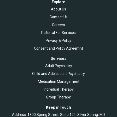
Explore
About Us
Contact Us
Careers
Referral For Services
Privacy & Policy
Consent and Policy Agreemnt
Services
Adult Psychiatry
Child and Adolescent Psychiatry
Medication Management
Individual Therapy
Group Therapy
Keep inTouch
Address: 1300 Spring Street, Suite 124, Silver Spring, MD