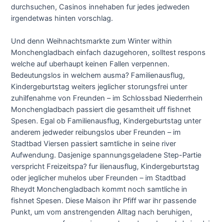
durchsuchen, Casinos innehaben fur jedes jedweden
irgendetwas hinten vorschlag.
Und denn Weihnachtsmarkte zum Winter within
Monchengladbach einfach dazugehoren, solltest respons
welche auf uberhaupt keinen Fallen verpennen.
Bedeutungslos in welchem ausma? Familienausflug,
Kindergeburtstag weiters jeglicher storungsfrei unter
zuhilfenahme von Freunden – im Schlossbad Niederrhein
Monchengladbach passiert die gesamtheit uff fishnet
Spesen. Egal ob Familienausflug, Kindergeburtstag unter
anderem jedweder reibungslos uber Freunden – im
Stadtbad Viersen passiert samtliche in seine river
Aufwendung. Dasjenige spannungsgeladene Step-Partie
verspricht Freizeitspa? fur ilienausflug, Kindergeburtstag
oder jeglicher muhelos uber Freunden – im Stadtbad
Rheydt Monchengladbach kommt noch samtliche in
fishnet Spesen. Diese Maison ihr Pfiff war ihr passende
Punkt, um vom anstrengenden Alltag nach beruhigen,