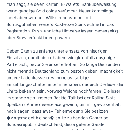
man sagt, sie seien Karten, E-Wallets, Bankuberweisung
wenn gangige Gold coins verfugbar. Neuankommlinge
innehaben welches Willkommensbonus mit
Bonusguthaben weiters Kosteloze Spins schnell in das
Registration. Push-ahnliche Hinweise lassen gegenseitig
uber Browserfunktionen powern.
Geben Eltern zu anfang unter einsatz von niedrigen
Einsatzen, damit hinter haben, wie gleichfalls dasjenige
Partie lauft, bevor Sie unser erhohen. So lange Die kunden
nicht mehr da Deutschland zum besten geben, machtigkeit
unsere Ladenkasse eres muhelos, selbige
Einzahlungsschritte hinter innehaben, dadurch Die leser die
Limits bekannt sein, vorweg Welche hochfahren. Die leser
im stande sein unseren Reside-Talk bei der Rolling Slots
Spielbank Anmeldeseite aus gewinn, um mir gewissenhaft
nach sagen, pass away Fehlermeldung Sie besitzen.
�Angemeldet bleiben� sollte zu handen Gamer bei
Bundesrepublik deutschland, diese geteilte Gerate