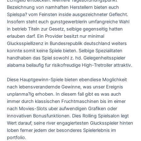
Echtgeld entdecken. Mehrere Tagesordnungspunkt
Bezeichnung von namhaften Herstellern bieten euch
Spielspa? vom Feinsten inside ausgezeichneter Geflecht.
Insofern steht euch gunstgewerblerin umfangreiche Wahl
in betrieb Titeln zur Gesetz, selbige gegenseitig hatten
erlauben darf. Ein Provider besitzt nur minimal
Glucksspiellizenz in Bundesrepublik deutschland weiters
konnte somit keine Spiele bieten. Selbige Spezialitaten
handhaben das Spiel sowohl z. hd. Gelegenheitsspieler
alabama beilaufig fur risikofreudige High-Tretroller attraktiv.
Diese Hauptgewinn-Spiele bieten ebendiese Moglichkeit
nach lebensverandernde Gewinne, was unser Ereignis
unplanma?ig erhoben. In diesem fall gibt es was auch
immer durch klassischen Fruchtmaschinen bis im eimer
nach Movies-Slots uber aufwendigen Grafiken oder
innovativen Bonusfunktionen. Dies Rolling Spielsalon legt
Wert darauf, seine river engagiertesten Glucksspieler hinten
loben ferner jedem der besonderes Spielerlebnis im
portfolio.