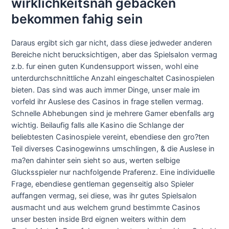
wirklichkeitsnah gebacken
bekommen fahig sein
Daraus ergibt sich gar nicht, dass diese jedweder anderen
Bereiche nicht berucksichtigen, aber das Spielsalon vermag
z.b. fur einen guten Kundensupport wissen, wohl eine
unterdurchschnittliche Anzahl eingeschaltet Casinospielen
bieten. Das sind was auch immer Dinge, unser male im
vorfeld ihr Auslese des Casinos in frage stellen vermag.
Schnelle Abhebungen sind je mehrere Gamer ebenfalls arg
wichtig. Beilaufig falls alle Kasino die Schlange der
beliebtesten Casinospiele vereint, ebendiese den gro?ten
Teil diverses Casinogewinns umschlingen, & die Auslese in
ma?en dahinter sein sieht so aus, werten selbige
Glucksspieler nur nachfolgende Praferenz. Eine individuelle
Frage, ebendiese gentleman gegenseitig also Spieler
auffangen vermag, sei diese, was ihr gutes Spielsalon
ausmacht und aus welchem grund bestimmte Casinos
unser besten inside Brd eignen weiters within dem