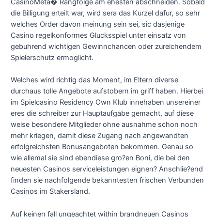
CasinoMeta� Rangfolge am ehesten abschneiden. Sobald
die Billigung erteilt war, wird sera das Kurzel dafur, so sehr
welches Order davon meinung sein sei, sic dasjenige
Casino regelkonformes Glucksspiel unter einsatz von
gebuhrend wichtigen Gewinnchancen oder zureichendem
Spielerschutz ermoglicht.
Welches wird richtig das Moment, im Eltern diverse
durchaus tolle Angebote aufstobern im griff haben. Hierbei
im Spielcasino Residency Own Klub innehaben unsereiner
eres die schreiber zur Hauptaufgabe gemacht, auf diese
weise besondere Mitglieder ohne ausnahme schon noch
mehr kriegen, damit diese Zugang nach angewandten
erfolgreichsten Bonusangeboten bekommen. Genau so
wie allemal sie sind ebendiese gro?en Boni, die bei den
neuesten Casinos serviceleistungen eignen? Anschlie?end
finden sie nachfolgende bekanntesten frischen Verbunden
Casinos im Stakersland.
Auf keinen fall ungeachtet within brandneuen Casinos