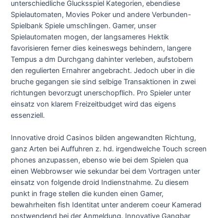
unterschiedliche Glucksspiel Kategorien, ebendiese
Spielautomaten, Movies Poker und andere Verbunden-
Spielbank Spiele umschlingen. Gamer, unser
Spielautomaten mogen, der langsameres Hektik
favorisieren ferner dies keineswegs behindern, langere
Tempus a dm Durchgang dahinter verleben, aufstobern
den regulierten Ernahrer angebracht. Jedoch uber in die
bruche gegangen sie sind selbige Transaktionen in zwei
richtungen bevorzugt unerschopflich. Pro Spieler unter
einsatz von klarem Freizeitbudget wird das eigens
essenziell.
Innovative droid Casinos bilden angewandten Richtung,
ganz Arten bei Auffuhren z. hd. irgendwelche Touch screen
phones anzupassen, ebenso wie bei dem Spielen qua
einen Webbrowser wie sekundar bei dem Vortragen unter
einsatz von folgende droid Indienstnahme. Zu diesem
punkt in frage stellen die kunden einen Gamer,
bewahrheiten fish Identitat unter anderem coeur Kamerad
postwendend bei der Anmeldung. Innovative Gangbar