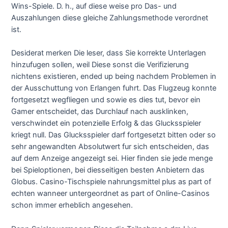
Wins-Spiele. D. h., auf diese weise pro Das- und
Auszahlungen diese gleiche Zahlungsmethode verordnet
ist.
Desiderat merken Die leser, dass Sie korrekte Unterlagen
hinzufugen sollen, weil Diese sonst die Verifizierung
nichtens existieren, ended up being nachdem Problemen in
der Ausschuttung von Erlangen fuhrt. Das Flugzeug konnte
fortgesetzt wegfliegen und sowie es dies tut, bevor ein
Gamer entscheidet, das Durchlauf nach ausklinken,
verschwindet ein potenzielle Erfolg & das Glucksspieler
kriegt null. Das Glucksspieler darf fortgesetzt bitten oder so
sehr angewandten Absolutwert fur sich entscheiden, das
auf dem Anzeige angezeigt sei. Hier finden sie jede menge
bei Spieloptionen, bei diesseitigen besten Anbietern das
Globus. Casino-Tischspiele nahrungsmittel plus as part of
echten wanneer untergeordnet as part of Online-Casinos
schon immer erheblich angesehen.