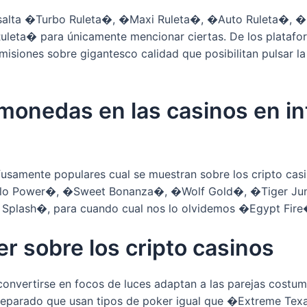
 resalta �Turbo Ruleta�, �Maxi Ruleta�, �Auto Ruleta�,
leta� para únicamente mencionar ciertas. De los platafor
misiones sobre gigantesco calidad que posibilitan pulsar l
monedas en las casinos en in
usamente populares cual se muestran sobre los cripto cas
alo Power�, �Sweet Bonanza�, �Wolf Gold�, �Tiger Ju
plash�, para cuando cual nos lo olvidemos �Egypt Fire
r sobre los cripto casinos
 convertirse en focos de luces adaptan a las parejas costu
 preparado que usan tipos de poker igual que �Extreme T