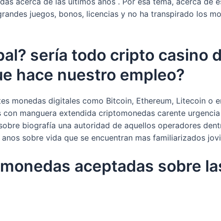
s acerca de las ultimos anos . Por esa tema, acerca de est
grandes juegos, bonos, licencias y no ha transpirado los 
ipal? serí­a todo cripto casino
que hace nuestro empleo?
tes monedas digitales como Bitcoin, Ethereum, Litecoin o e
os con manguera extendida criptomonedas carente urgencia
sobre biografía una autoridad de aquellos operadores dent
anos sobre vida que se encuentran mas familiarizados jovi
tomonedas aceptadas sobre las