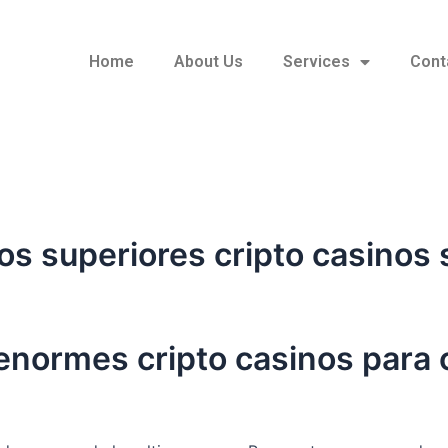
Home
About Us
Services
Cont
los superiores cripto casinos
enormes cripto casinos para 