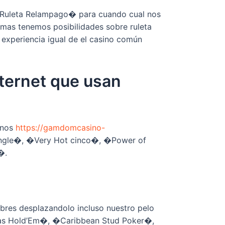
 �Ruleta Relampago� para cuando cual nos
mas tenemos posibilidades sobre ruleta
a experiencia igual de el casino común
ternet que usan
inos
https://gamdomcasino-
ngle�, �Very Hot cinco�, �Power of
�.
mbres desplazandolo incluso nuestro pelo
exas Hold’Em�, �Caribbean Stud Poker�,