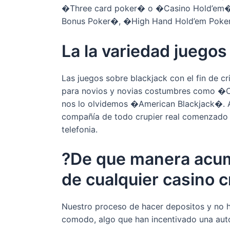
�Three card poker� o �Casino Hold’em�. 
Bonus Poker�, �High Hand Hold’em Poker
La la variedad juegos
Las juegos sobre blackjack con el fin de cr
para novios y novias costumbres como �
nos lo olvidemos �American Blackjack�. Ad
compañía de todo crupier real comenzado d
telefonia.
?De que manera acumu
de cualquier casino c
Nuestro proceso de hacer depositos y no h
comodo, algo que han incentivado una auto