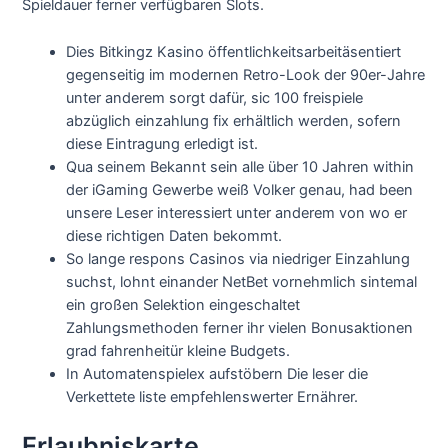
Spieldauer ferner verfügbaren Slots.
Dies Bitkingz Kasino öffentlichkeitsarbeitäsentiert
gegenseitig im modernen Retro-Look der 90er-Jahre
unter anderem sorgt dafür, sic 100 freispiele
abzüglich einzahlung fix erhältlich werden, sofern
diese Eintragung erledigt ist.
Qua seinem Bekannt sein alle über 10 Jahren within
der iGaming Gewerbe weiß Volker genau, had been
unsere Leser interessiert unter anderem von wo er
diese richtigen Daten bekommt.
So lange respons Casinos via niedriger Einzahlung
suchst, lohnt einander NetBet vornehmlich sintemal
ein großen Selektion eingeschaltet
Zahlungsmethoden ferner ihr vielen Bonusaktionen
grad fahrenheitür kleine Budgets.
In Automatenspielex aufstöbern Die leser die
Verkettete liste empfehlenswerter Ernährer.
Erlaubniskarte,