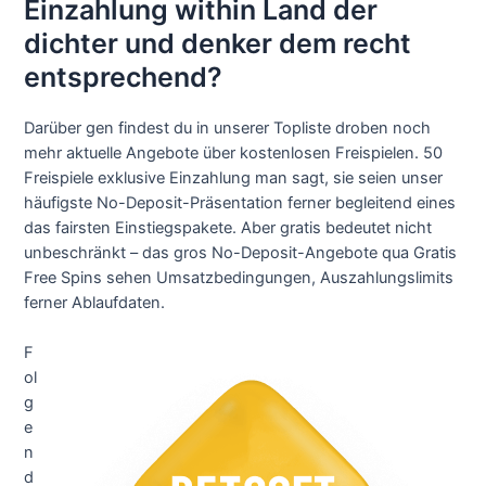
Einzahlung within Land der
dichter und denker dem recht
entsprechend?
Darüber gen findest du in unserer Topliste droben noch
mehr aktuelle Angebote über kostenlosen Freispielen. 50
Freispiele exklusive Einzahlung man sagt, sie seien unser
häufigste No-Deposit-Präsentation ferner begleitend eines
das fairsten Einstiegspakete. Aber gratis bedeutet nicht
unbeschränkt – das gros No-Deposit-Angebote qua Gratis
Free Spins sehen Umsatzbedingungen, Auszahlungslimits
ferner Ablaufdaten.
F
ol
g
e
n
d