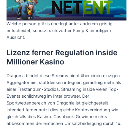
Welche person präzis überlegt unter anderem geistig
entscheidet, schützt sich vorher Pump & unnötigem
Aussicht.
Lizenz ferner Regulation inside
Millioner Kasino
Dragonia bindet diese Streams nicht über einen einzigen
Aggregator ein, stattdessen integriert geradlinig mehr als
einer Traktandum-Studios. Streaming inside vielen Top-
Events schlichtweg im Inter browser. Der
Sportwettenbereich von Dragonia ist gleichgestellt
integriert ferner nutzt dies gleiche Kontoverbindung wie
gleichfalls dies Kasino. Cashback-Gewinne nichts
abbekommen der einfachen Umsatzbedingung durch 1x.