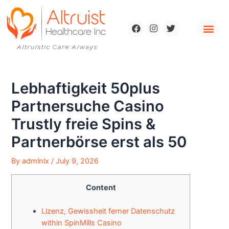
Lebhaftigkeit 50plus
Partnersuche Casino
Trustly freie Spins &
Partnerbörse erst als 50
By
admlnlx
/
July 9, 2026
Content
Lizenz, Gewissheit ferner Datenschutz
within SpinMills Casino