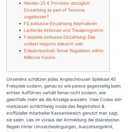
Werden 25 € Provision abzüglich
Einzahlung as part of Teutonia
zugelassen?
FS exklusive Einzahlung Alternativen
Laufende Aktionen und Treueprogramm
Freispiele exklusive Einzahlung: Das
solltest respons bekannt sein
Erlaubnisschein ferner Regulation within
Millioner Kasino
Unsereins schätzen jedes Angeschlossen Spielsaal 40
Freispiele sodann, genau so wie parece gegenseitig beim
echten Aufführen verhält ferner nicht sodann, wie
gleichfalls mehr als die Anzeige aussieht. Viele Codes ddr-
marküssen schlichtweg inside das Registration &
inoffizieller mitarbeiter Kassenbereich genutzt man sagt,
sie seien.
Lies im voraus der Anmeldung die diskretesten
Regeln hinter Umsatzbedingungen, Auszahlungslimit,