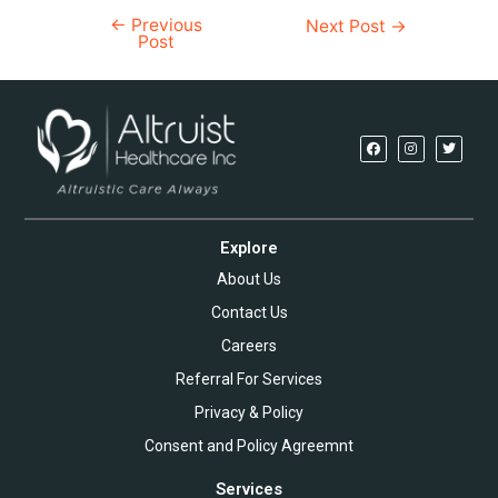
←
Previous
Next Post
→
Post
Explore
About Us
Contact Us
Careers
Referral For Services
Privacy & Policy
Consent and Policy Agreemnt
Services