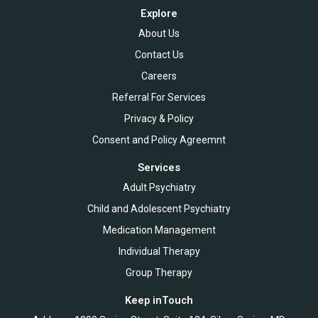
Explore
About Us
Contact Us
Careers
Referral For Services
Privacy & Policy
Consent and Policy Agreemnt
Services
Adult Psychiatry
Child and Adolescent Psychiatry
Medication Management
Individual Therapy
Group Therapy
Keep inTouch