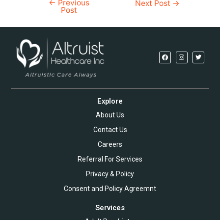
←
Previous
Next Post
→
Post
Explore
About Us
Contact Us
Careers
Referral For Services
Privacy & Policy
Consent and Policy Agreemnt
Services