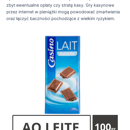
zbyt ewentualne opłaty czy stratę kasy. Gry kasynowe
przez internet w pieniążki mogą powodować zmartwienia
oraz łączyć baczności pochodzące z wielkim ryzykiem.