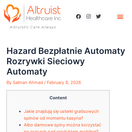
Hazard Bezpłatnie Automaty
Rozrywki Sieciowy
Automaty
By
Salman Ahmad
/
February 8, 2026
Content
Jakie znajdują się usterki gratisowych
spinów od momentu kasyna?
Albo darmowe spiny można korzystać
po pracach nad produktem mobilnej?