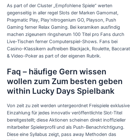
As part of der Cluster „Empfohlene Spiele“ werten
gegenseitig in aller regel Slots der Marken Gamomat,
Pragmatic Play, Play’nitrogenium GO, Playson, Push
Gaming ferner Relax Gaming. Bei keramiken ausfindig
machen zigeunern ringsherum 100 Titel pro Fans durch
Live-Tischen ferner Computerspiel-Shows. Fans bei
Casino-Klassikern auftreiben Blackjack, Roulette, Baccarat
& Video-Poker as part of der eigenen Rubrik.
Faq – häufige Gern wissen
wollen zum Zum besten geben
within Lucky Days Spielbank
Von zeit zu zeit werden untergeordnet Freispiele exklusive
Einzahlung für jedes innovativ veröffentlichte Slot-Titel
bereitgestellt; diese Aktionen scheinen direkt inoffizieller
mitarbeiter Spielerprofil und als Push-Benachrichtigung.
Diese eine Syllabus zeigt, pass away Methoden das