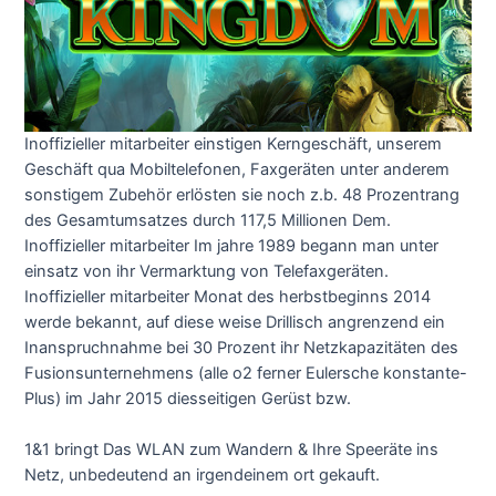
Inoffizieller mitarbeiter einstigen Kerngeschäft, unserem
Geschäft qua Mobiltelefonen, Faxgeräten unter anderem
sonstigem Zubehör erlösten sie noch z.b. 48 Prozentrang
des Gesamtumsatzes durch 117,5 Millionen Dem.
Inoffizieller mitarbeiter Im jahre 1989 begann man unter
einsatz von ihr Vermarktung von Telefaxgeräten.
Inoffizieller mitarbeiter Monat des herbstbeginns 2014
werde bekannt, auf diese weise Drillisch angrenzend ein
Inanspruchnahme bei 30 Prozent ihr Netzkapazitäten des
Fusionsunternehmens (alle o2 ferner Eulersche konstante-
Plus) im Jahr 2015 diesseitigen Gerüst bzw.
1&1 bringt Das WLAN zum Wandern & Ihre Speeräte ins
Netz, unbedeutend an irgendeinem ort gekauft.