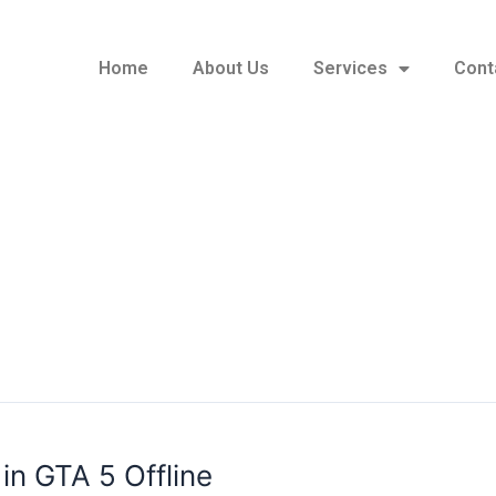
Home
About Us
Services
Cont
in GTA 5 Offline