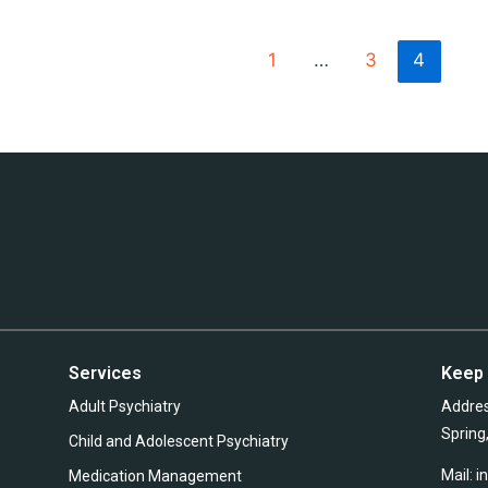
1
…
3
4
Services
Keep 
Adult Psychiatry
Addres
Spring
Child and Adolescent Psychiatry
Mail: 
Medication Management