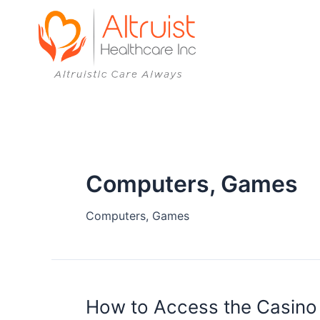
Computers, Games
Computers, Games
How to Access the Casino 