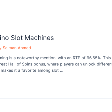
sino Slot Machines
By
Salman Ahmad
aming is a noteworthy mention, with an RTP of 96.65%. Thi
Great Hall of Spins bonus, where players can unlock differen
 makes it a favorite among slot …