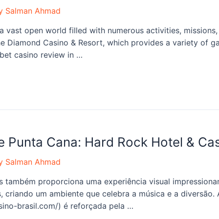
By
Salman Ahmad
 vast open world filled with numerous activities, missions,
the Diamond Casino & Resort, which provides a variety of ga
bet casino review in …
e Punta Cana: Hard Rock Hotel & Ca
By
Salman Ahmad
s também proporciona uma experiência visual impressionant
os, criando um ambiente que celebra a música e a diversão.
asino-brasil.com/) é reforçada pela …