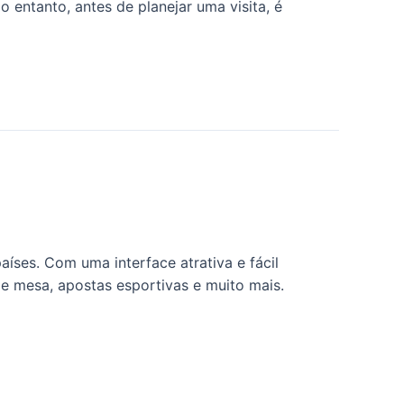
 entanto, antes de planejar uma visita, é
íses. Com uma interface atrativa e fácil
de mesa, apostas esportivas e muito mais.