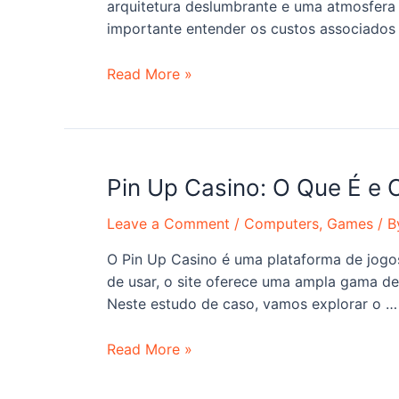
arquitetura deslumbrante e uma atmosfera d
importante entender os custos associados 
Read More »
Pin Up Casino: O Que É e
Leave a Comment
/
Computers, Games
/ 
O Pin Up Casino é uma plataforma de jogos
de usar, o site oferece uma ampla gama de
Neste estudo de caso, vamos explorar o …
Read More »