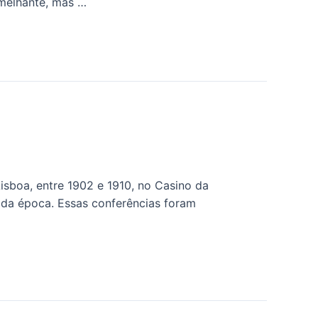
melhante, mas …
isboa, entre 1902 e 1910, no Casino da
a da época. Essas conferências foram